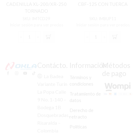
CADENILLA XL-200/XR-250
CBF-125 CON TUERCA
TORNADO
SKU:
IMTCD29
SKU:
IMBUP11
Iniciar sesión para ver precios
Iniciar sesión para ver precios
TENSOR
BUJE
(AUTOMATICO)
PORTA
CADENILLA
SPROCKET
XL-
CBF-
200/XR-
125
Contácto.
Información
Métodos
250
CON
de pago
TORNADO
TUERCA
La Badea
Términos y
cantidad
cantidad
condiciones
Variante Turín
La Popa Calle
Tratamiento de
9 No. 1-140 –
datos
Bodega 1B
Derecho de
Dosquebradas,
retracto
Risaralda –
Políticas
Colombia