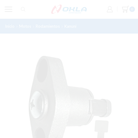
0
Inicio
Motos
Rodamientos
Kanuni