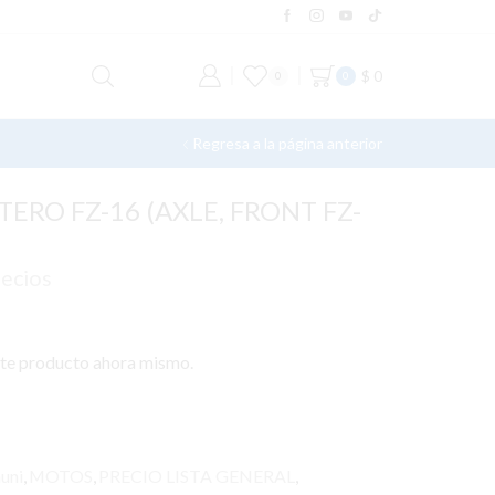
$
0
0
0
Regresa a la página anterior
ERO FZ-16 (AXLE, FRONT FZ-
recios
ste producto ahora mismo.
uni
,
MOTOS
,
PRECIO LISTA GENERAL
,