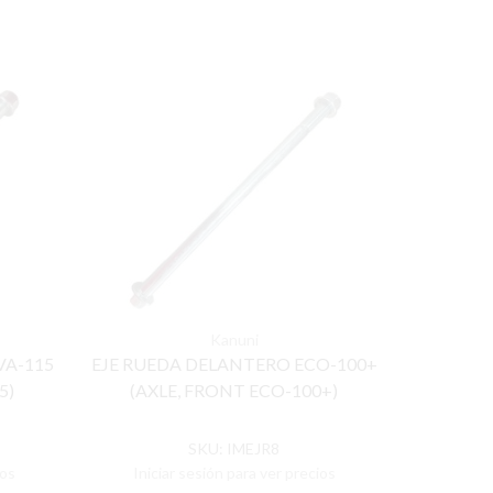
Kanuni
VA-115
EJE RUEDA DELANTERO ECO-100+
EJE RUED
5)
(AXLE, FRONT ECO-100+)
SKU:
IMEJR8
ios
Iniciar sesión para ver precios
Inicia