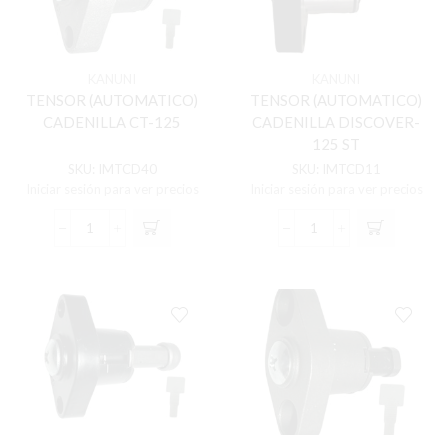
cantidad
KANUNI
KANUNI
TENSOR (AUTOMATICO)
TENSOR (AUTOMATICO)
CADENILLA CT-125
CADENILLA DISCOVER-
125 ST
SKU:
IMTCD40
SKU:
IMTCD11
Iniciar sesión para ver precios
Iniciar sesión para ver precios
TENSOR
TENSOR
(AUTOMATICO)
(AUTOMATICO)
CADENILLA
CADENILLA
CT-
DISCOVER-
125
125
cantidad
ST
cantidad