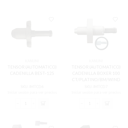
(AUTOMATICO)
(AUTOMATICO)
CADENILLA
CADENILLA
AKT-
APACHE-
TTR/X/CR-
160/180/200
5
cantidad
180/200/AKT-
180
cantidad
KANUNI
KANUNI
TENSOR (AUTOMATICO)
TENSOR (AUTOMATICO)
CADENILLA BEST-125
CADENILLA BOXER 100
CT/PLATINO/BM/WIND
SKU:
IMTCD6
SKU:
IMTCD7
Iniciar sesión para ver precios
Iniciar sesión para ver precios
TENSOR
TENSOR
(AUTOMATICO)
(AUTOMATICO)
CADENILLA
CADENILLA
BEST-
BOXER
125
100