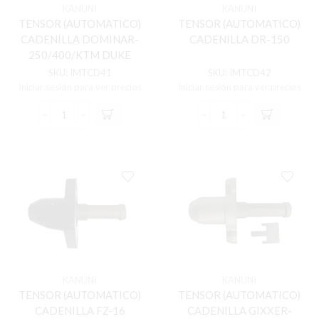
KANUNI
KANUNI
TENSOR (AUTOMATICO)
TENSOR (AUTOMATICO)
CADENILLA DOMINAR-
CADENILLA DR-150
250/400/KTM DUKE
250/390
SKU:
IMTCD41
SKU:
IMTCD42
Iniciar sesión para ver precios
Iniciar sesión para ver precios
TENSOR
TENSOR
(AUTOMATICO)
(AUTOMATICO)
CADENILLA
CADENILLA
DOMINAR-
DR-
250/400/KTM
150
DUKE
cantidad
250/390
cantidad
KANUNI
KANUNI
TENSOR (AUTOMATICO)
TENSOR (AUTOMATICO)
CADENILLA FZ-16
CADENILLA GIXXER-