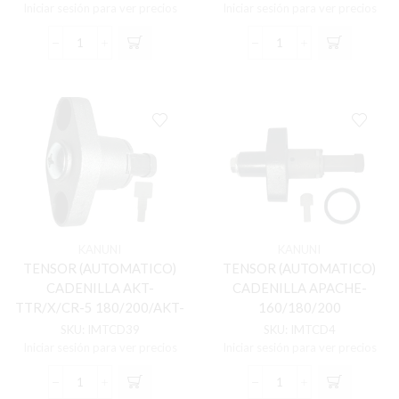
Iniciar sesión para ver precios
Iniciar sesión para ver precios
TENSOR
TENSOR
(AUTOMATICO)
(AUTOMATICO)
CADENILLA
CADENILLA
AGILITY-
AKT
125
ADVENTURE-
RS
250
cantidad
cantidad
KANUNI
KANUNI
TENSOR (AUTOMATICO)
TENSOR (AUTOMATICO)
CADENILLA AKT-
CADENILLA APACHE-
TTR/X/CR-5 180/200/AKT-
160/180/200
180
SKU:
IMTCD39
SKU:
IMTCD4
Iniciar sesión para ver precios
Iniciar sesión para ver precios
TENSOR
TENSOR