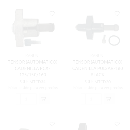
CADENILLA
CADENILLA
MRX-
N-
125/150
MAX-
cantidad
155
cantidad
KANUNI
KANUNI
TENSOR (AUTOMATICO)
TENSOR (AUTOMATICO)
CADENILLA PCX-
CADENILLA PULSAR-180
125/150/160
BLACK
SKU:
IMTCD34
SKU:
IMTCD20
Iniciar sesión para ver precios
Iniciar sesión para ver precios
TENSOR
TENSOR
(AUTOMATICO)
(AUTOMATICO)
CADENILLA
CADENILLA
PCX-
PULSAR-
125/150/160
180
cantidad
BLACK