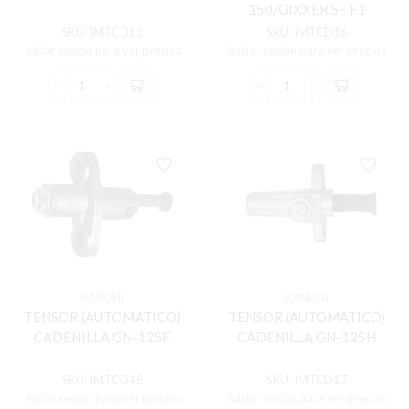
150/GIXXER SF F1
SKU:
IMTCD15
SKU:
IMTCD16
Iniciar sesión para ver precios
Iniciar sesión para ver precios
TENSOR
TENSOR
(AUTOMATICO)
(AUTOMATICO)
CADENILLA
CADENILLA
FZ-
GIXXER-
16
150/GIXXER
cantidad
SF
F1
cantidad
KANUNI
KANUNI
TENSOR (AUTOMATICO)
TENSOR (AUTOMATICO)
CADENILLA GN-125F
CADENILLA GN-125H
SKU:
IMTCD48
SKU:
IMTCD17
Iniciar sesión para ver precios
Iniciar sesión para ver precios