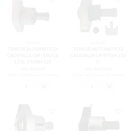
cantidad
CT/PLATINO/BM/WIN
cantidad
KANUNI
KANUNI
TENSOR (AUTOMATICO)
TENSOR (AUTOMATICO)
CADENILLA CBF-150/CB
CADENILLA CRYPTON-115
125E/ STORM 125
FI
SKU:
IMTCD9
SKU:
IMTCD10
Iniciar sesión para ver precios
Iniciar sesión para ver precios
TENSOR
TENSOR
(AUTOMATICO)
(AUTOMATICO)
CADENILLA
CADENILLA
CBF-
CRYPTON-
150/CB
115
125E/
FI
STORM
cantidad
125