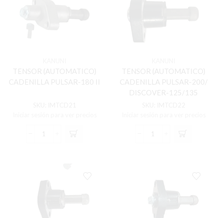
cantidad
KANUNI
KANUNI
TENSOR (AUTOMATICO)
TENSOR (AUTOMATICO)
CADENILLA PULSAR-180 II
CADENILLA PULSAR-200/
DISCOVER-125/135
SKU:
IMTCD21
SKU:
IMTCD22
Iniciar sesión para ver precios
Iniciar sesión para ver precios
TENSOR
TENSOR
(AUTOMATICO)
(AUTOMATICO)
CADENILLA
CADENILLA
PULSAR-
PULSAR-
180
200/
II
DISCOVER-
cantidad
125/135
cantidad