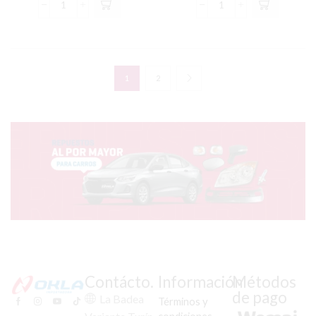
TENSOR
TENSOR
(AUTOMATICO)
(AUTOMATICO)
CADENILLA
CADENILLA
XCD-
XL-
125/
200/XR-
PLATINO-
250
1
2
125
TORNADO
cantidad
cantidad
Contácto.
Información
Métodos
de pago
La Badea
Términos y
condiciones