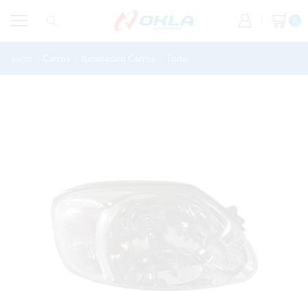
0
Inicio
Carros
Iluminacion Carros
Todo