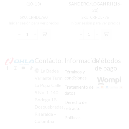
(10-13)
SANDERO/LOGAN RH (16-
20)
SKU:
CRHDL760
SKU:
CRHDL776
Iniciar sesión para ver precios
Iniciar sesión para ver precios
FAROLA
FAROLA
HY
RN
SANTA
SANDERO/LOGAN
FE
RH
RH
(16-
Contácto.
Información
Métodos
(10-
20)
de pago
13)
cantidad
La Badea
Términos y
cantidad
condiciones
Variante Turín
La Popa Calle
Tratamiento de
9 No. 1-140 –
datos
Bodega 1B
Derecho de
Dosquebradas,
retracto
Risaralda –
Políticas
Colombia