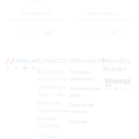
SKU:
CRHDL744
SKU:
CRHDL747
Iniciar sesión para ver precios
Iniciar sesión para ver precios
FAROLA
FAROLA
CH
HY
TRACKER
EON
RH
LH
(12-
(15-
Contácto.
Información
Métodos
17)
17)
de pago
cantidad
cantidad
La Badea
Términos y
condiciones
Variante Turín
La Popa Calle
Tratamiento de
9 No. 1-140 –
datos
Bodega 1B
Derecho de
Dosquebradas,
retracto
Risaralda –
Políticas
Colombia
Email: