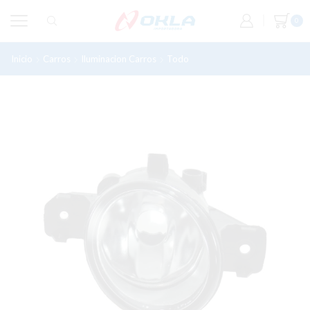
0
Inicio
Carros
Iluminacion Carros
Todo