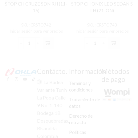
STOP CH CRUZE SDN RH (11-
STOP CH ONIX LED SEDAN S
16)
LH (21-ON)
SKU:
CRSTO742
SKU:
CRSTO743
Iniciar sesión para ver precios
Iniciar sesión para ver precios
STOP
STOP
CH
CH
CRUZE
ONIX
SDN
LED
RH
SEDAN
Contácto.
Información
Métodos
(11-
S
de pago
16)
LH
La Badea
Términos y
cantidad
(21-
condiciones
Variante Turín
ON)
La Popa Calle
cantidad
Tratamiento de
9 No. 1-140 –
datos
Bodega 1B
Derecho de
Dosquebradas,
retracto
Risaralda –
Políticas
Colombia