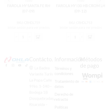
Todo
Todo
FAROLA HY SANTA FE RH
FAROLA HY I30 HB CROM LH
(07-09)
(09-12)
SKU:
CRHDL759
SKU:
CRHDL753
Iniciar sesión para ver precios
Iniciar sesión para ver precios
FAROLA
FAROLA
HY
HY
SANTA
I30
FE
HB
RH
CROM
Contácto.
Información
Métodos
(07-
LH
de pago
09)
(09-
La Badea
Términos y
cantidad
12)
condiciones
Variante Turín
cantidad
La Popa Calle
Tratamiento de
9 No. 1-140 –
datos
Bodega 1B
Derecho de
Dosquebradas,
retracto
Risaralda –
Políticas