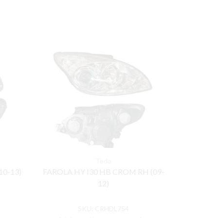
Todo
10-13)
FAROLA HY I30 HB CROM RH (09-
FAROLA 
12)
SKU:
CRHDL754