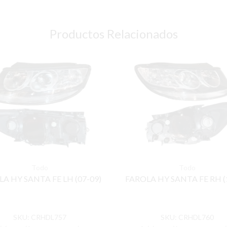
Productos Relacionados
Todo
Todo
A HY SANTA FE LH (07-09)
FAROLA HY SANTA FE RH (
SKU:
CRHDL757
SKU:
CRHDL760