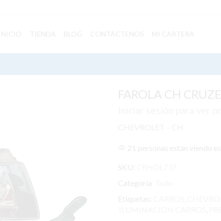
INICIO
TIENDA
BLOG
CONTÁCTENOS
MI CARTERA
FAROLA CH CRUZE 
Iniciar sesión para ver p
CHEVROLET – CH
21 personas están viendo e
SKU:
CRHDL737
Categoría
Todo
Etiquetas:
CARROS
,
CHEVROL
ILUMINACION CARROS
,
PR