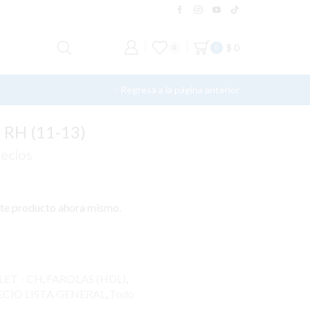
$
0
0
0
Regresa a la página anterior
RH (11-13)
recios
ste producto ahora mismo.
ET - CH
,
FAROLAS (HDL)
,
ECIO LISTA GENERAL
,
Todo