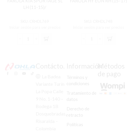
FAROLA KIA SPORTAGE SL
FAROLA HY EON RH (15-17)
LH (11-15)/
SKU:
CRHDL769
SKU:
CRHDL748
Iniciar sesión para ver precios
Iniciar sesión para ver precios
FAROLA
FAROLA
KIA
HY
SPORTAGE
EON
SL
RH
LH
(15-
Contácto.
Información
Métodos
(11-
17)
de pago
15)/
cantidad
La Badea
Términos y
cantidad
condiciones
Variante Turín
La Popa Calle
Tratamiento de
9 No. 1-140 –
datos
Bodega 1B
Derecho de
Dosquebradas,
retracto
Risaralda –
Políticas
Colombia