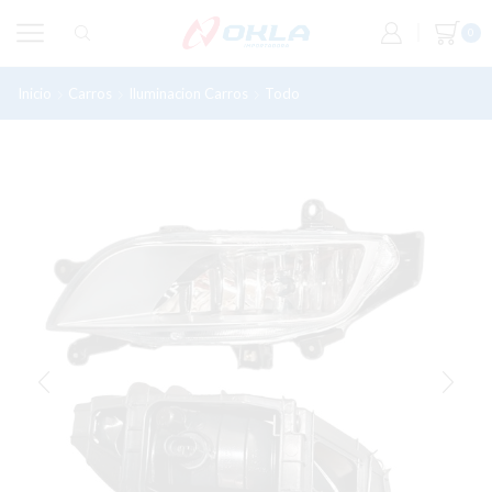
0
Inicio
Carros
Iluminacion Carros
Todo