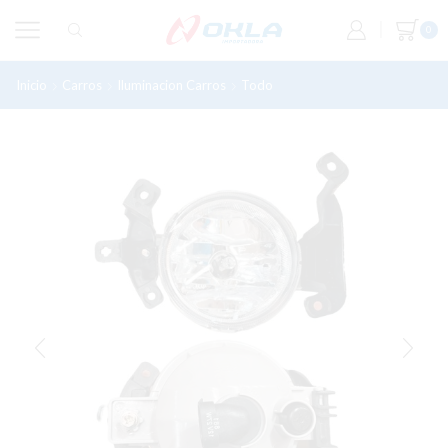
0
Inicio
Carros
Iluminacion Carros
Todo