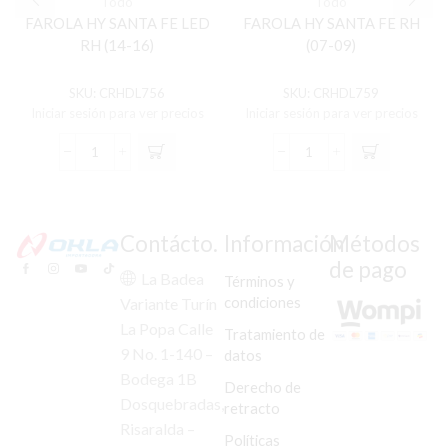
Todo
Todo
FAROLA HY SANTA FE LED
FAROLA HY SANTA FE RH
RH (14-16)
(07-09)
SKU:
CRHDL756
SKU:
CRHDL759
Iniciar sesión para ver precios
Iniciar sesión para ver precios
FAROLA
FAROLA
HY
HY
SANTA
SANTA
FE
FE
LED
RH
Contácto.
Información
Métodos
RH
(07-
de pago
(14-
09)
La Badea
Términos y
16)
cantidad
condiciones
Variante Turín
cantidad
La Popa Calle
Tratamiento de
9 No. 1-140 –
datos
Bodega 1B
Derecho de
Dosquebradas,
retracto
Risaralda –
Políticas