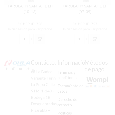
Todo
Todo
FAROLA HY SANTA FE LH
FAROLA HY SANTA FE LH
(10-13)
(07-09)
SKU:
CRHDL758
SKU:
CRHDL757
Iniciar sesión para ver precios
Iniciar sesión para ver precios
FAROLA
FAROLA
HY
HY
SANTA
SANTA
FE
FE
LH
LH
Contácto.
Información
Métodos
(10-
(07-
de pago
13)
09)
La Badea
Términos y
cantidad
cantidad
condiciones
Variante Turín
La Popa Calle
Tratamiento de
9 No. 1-140 –
datos
Bodega 1B
Derecho de
Dosquebradas,
retracto
Risaralda –
Políticas