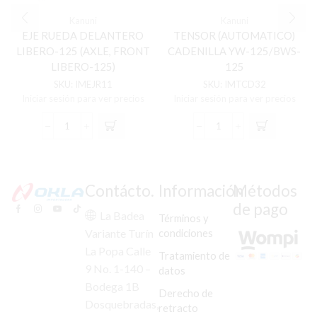
Kanuni
Kanuni
EJE RUEDA DELANTERO
TENSOR (AUTOMATICO)
LIBERO-125 (AXLE, FRONT
CADENILLA YW-125/BWS-
LIBERO-125)
125
SKU:
IMEJR11
SKU:
IMTCD32
Iniciar sesión para ver precios
Iniciar sesión para ver precios
EJE
TENSOR
RUEDA
(AUTOMATICO)
DELANTERO
CADENILLA
LIBERO-
YW-
125
125/BWS-
Contácto.
Información
Métodos
(AXLE,
125
de pago
FRONT
cantidad
La Badea
Términos y
LIBERO-
condiciones
Variante Turín
125)
La Popa Calle
cantidad
Tratamiento de
9 No. 1-140 –
datos
Bodega 1B
Derecho de
Dosquebradas,
retracto