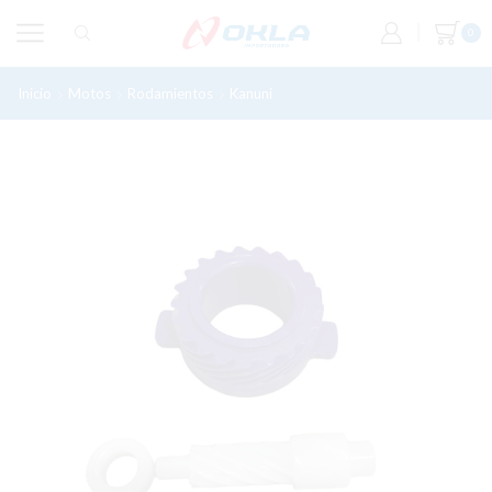
0
Inicio
Motos
Rodamientos
Kanuni