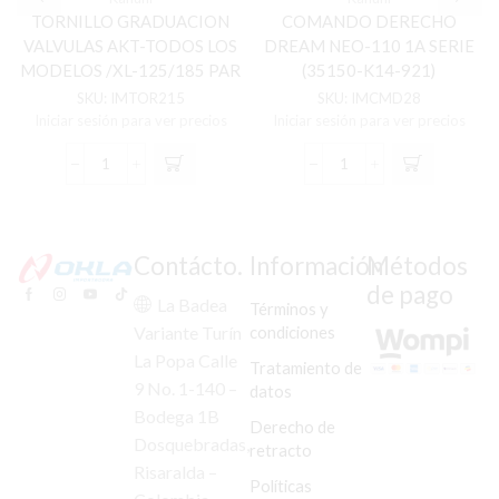
TORNILLO GRADUACION
COMANDO DERECHO
VALVULAS AKT-TODOS LOS
DREAM NEO-110 1A SERIE
MODELOS /XL-125/185 PAR
(35150-K14-921)
(GRANDE)
SKU:
IMTOR215
SKU:
IMCMD28
Iniciar sesión para ver precios
Iniciar sesión para ver precios
TORNILLO
COMANDO
GRADUACION
DERECHO
VALVULAS
DREAM
AKT-
NEO-
TODOS
110
Contácto.
Información
Métodos
LOS
1A
de pago
MODELOS
SERIE
La Badea
Términos y
/XL-
(35150-
condiciones
Variante Turín
125/185
K14-
La Popa Calle
PAR
921)
Tratamiento de
(GRANDE)
cantidad
9 No. 1-140 –
datos
cantidad
Bodega 1B
Derecho de
Dosquebradas,
retracto
Risaralda –
Políticas