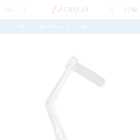
0
Inicio
Motos
Partes Y Accesorios
Kanuni