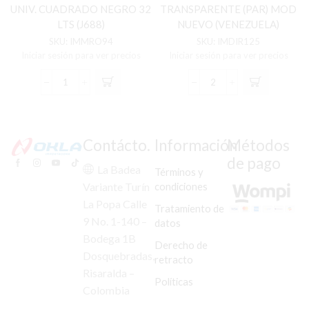
UNIV. CUADRADO NEGRO 32
TRANSPARENTE (PAR) MOD
LTS (J688)
NUEVO (VENEZUELA)
SKU:
IMMRO94
SKU:
IMDIR125
Iniciar sesión para ver precios
Iniciar sesión para ver precios
MALETERO
DIREC
PORTAEQUIP.
DEL/TRAS
UNIV.
HORSE
CUADRADO
II
NEGRO
TRANSPARENTE
Contácto.
Información
Métodos
32
(PAR)
de pago
LTS
MOD
La Badea
Términos y
(J688)
NUEVO
condiciones
Variante Turín
cantidad
(VENEZUELA)
La Popa Calle
cantidad
Tratamiento de
9 No. 1-140 –
datos
Bodega 1B
Derecho de
Dosquebradas,
retracto
Risaralda –
Políticas
Colombia