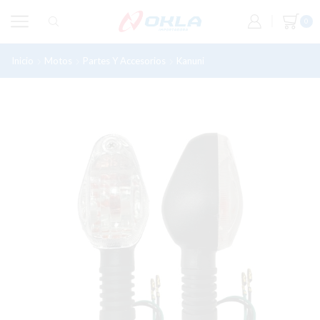
0
Inicio
Motos
Partes Y Accesorios
Kanuni