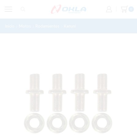
0
Inicio
Motos
Rodamientos
Kanuni