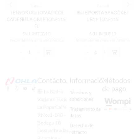
Kanuni
Kanuni
TENSOR (AUTOMATICO)
BUJE PORTA SPROCKET
CADENILLA CRYPTON-115
CRYPTON-115
FI
SKU:
IMTCD10
SKU:
IMBUP13
Iniciar sesión para ver precios
Iniciar sesión para ver precios
TENSOR
BUJE
(AUTOMATICO)
PORTA
CADENILLA
SPROCKET
CRYPTON-
CRYPTON-
115
115
Contácto.
Información
Métodos
FI
cantidad
de pago
cantidad
La Badea
Términos y
condiciones
Variante Turín
La Popa Calle
Tratamiento de
9 No. 1-140 –
datos
Bodega 1B
Derecho de
Dosquebradas,
retracto
Risaralda –