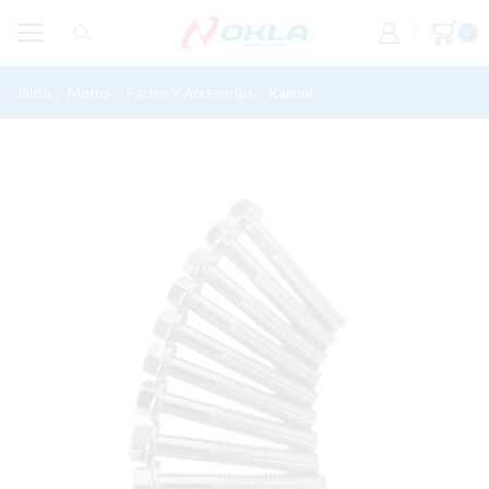
0
Inicio
Motos
Partes Y Accesorios
Kanuni