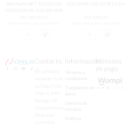
VALVULAS AKT-TODOS LOS
DISCOVER-100 SPORT/125+
MODELOS /XL-125/185 PAR
(GRANDE)
SKU:
IMTOR215
SKU:
IMVIS14
Iniciar sesión para ver precios
Iniciar sesión para ver precios
TORNILLO
VISOR
GRADUACION
PARA
VALVULAS
CARENAJE
AKT-
DISCOVER-
TODOS
100
Contácto.
Información
Métodos
LOS
SPORT/125+
de pago
MODELOS
cantidad
La Badea
Términos y
/XL-
condiciones
Variante Turín
125/185
La Popa Calle
PAR
Tratamiento de
(GRANDE)
9 No. 1-140 –
datos
cantidad
Bodega 1B
Derecho de
Dosquebradas,
retracto
Risaralda –
Políticas
Colombia