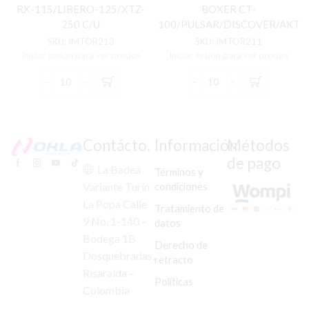
RX-115/LIBERO-125/XTZ-
BOXER CT-
250 C/U
100/PULSAR/DISCOVER/AKT/
C/U
SKU:
IMTOR213
SKU:
IMTOR211
Iniciar sesión para ver precios
Iniciar sesión para ver precios
TORNILLO
TORNILLO
GATO
GATO
LATERAL
LATERAL
RX-
BOXER
115/LIBERO-
CT-
Contácto.
Información
Métodos
125/XTZ-
100/PULSAR/DISCOVE
de pago
250
C/U
La Badea
Términos y
C/U
cantidad
condiciones
Variante Turín
cantidad
La Popa Calle
Tratamiento de
9 No. 1-140 –
datos
Bodega 1B
Derecho de
Dosquebradas,
retracto
Risaralda –
Políticas
Colombia