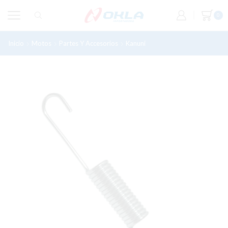
0
Inicio
Motos
Partes Y Accesorios
Kanuni