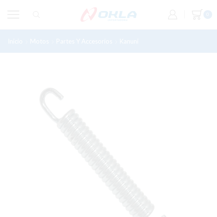
0
Inicio
Motos
Partes Y Accesorios
Kanuni