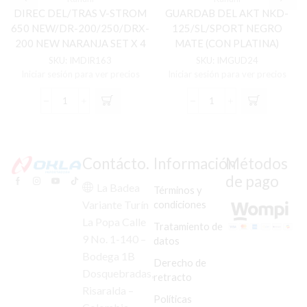
DIREC DEL/TRAS V-STROM
GUARDAB DEL AKT NKD-
650 NEW/DR-200/250/DRX-
125/SL/SPORT NEGRO
200 NEW NARANJA SET X 4
MATE (CON PLATINA)
PCS
FLEXIBLE
SKU:
IMDIR163
SKU:
IMGUD24
Iniciar sesión para ver precios
Iniciar sesión para ver precios
DIREC
GUARDAB
DEL/TRAS
DEL
V-
AKT
STROM
NKD-
650
125/SL/SPORT
Contácto.
Información
Métodos
NEW/DR-
NEGRO
de pago
200/250/DRX-
MATE
La Badea
Términos y
200
(CON
condiciones
Variante Turín
NEW
PLATINA)
La Popa Calle
NARANJA
FLEXIBLE
Tratamiento de
SET
cantidad
9 No. 1-140 –
datos
X
Bodega 1B
Derecho de
4
Dosquebradas,
PCS
retracto
cantidad
Risaralda –
Políticas