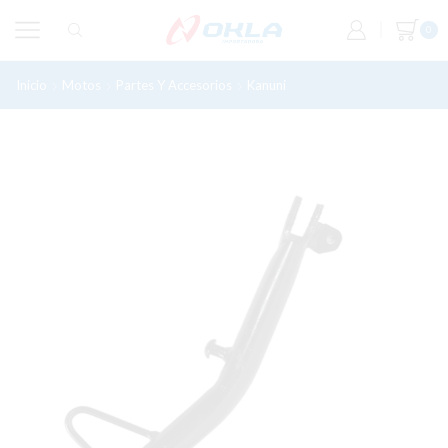
0
Inicio
Motos
Partes Y Accesorios
Kanuni