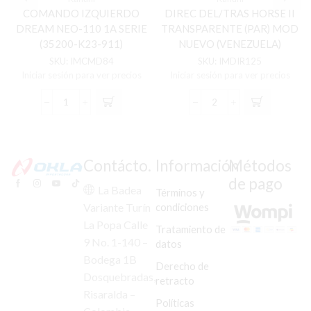
COMANDO IZQUIERDO
DIREC DEL/TRAS HORSE II
DREAM NEO-110 1A SERIE
TRANSPARENTE (PAR) MOD
(35200-K23-911)
NUEVO (VENEZUELA)
(2015/2017)
SKU:
IMCMD84
SKU:
IMDIR125
Iniciar sesión para ver precios
Iniciar sesión para ver precios
COMANDO
DIREC
IZQUIERDO
DEL/TRAS
DREAM
HORSE
NEO-
II
110
TRANSPARENTE
Contácto.
Información
Métodos
1A
(PAR)
de pago
SERIE
MOD
La Badea
Términos y
(35200-
NUEVO
condiciones
Variante Turín
K23-
(VENEZUELA)
La Popa Calle
911)
cantidad
Tratamiento de
(2015/2017)
9 No. 1-140 –
datos
cantidad
Bodega 1B
Derecho de
Dosquebradas,
retracto
Risaralda –
Políticas