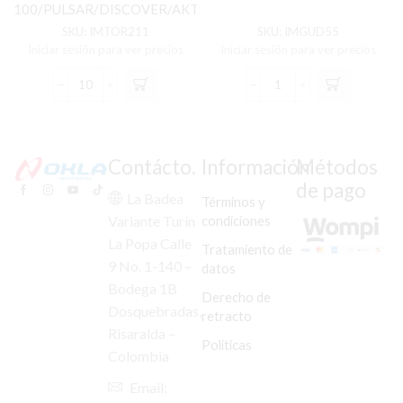
100/PULSAR/DISCOVER/AKT/GN/ECO/DT
C/U
SKU:
IMTOR211
SKU:
IMGUD55
Iniciar sesión para ver precios
Iniciar sesión para ver precios
TORNILLO
GUARDAB
GATO
DEL
LATERAL
BOXER
BOXER
100
CT-
CT
Contácto.
Información
Métodos
100/PULSAR/DISCOVER/AKT/GN/ECO/DT
NEGRO
de pago
C/U
MATE
La Badea
Términos y
cantidad
cantidad
condiciones
Variante Turín
La Popa Calle
Tratamiento de
9 No. 1-140 –
datos
Bodega 1B
Derecho de
Dosquebradas,
retracto
Risaralda –
Políticas
Colombia
Email: