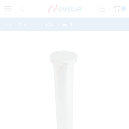
0
Inicio
Motos
Partes Y Accesorios
Kanuni