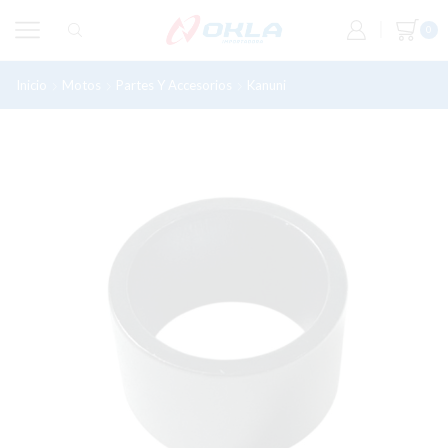
0
Inicio
Motos
Partes Y Accesorios
Kanuni