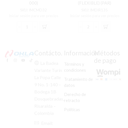
000)
(FLEXIBLE) (PAR)
(VENEZUELA)
SKU:
IMCMD32
SKU:
IMDIR135
Iniciar sesión para ver precios
Iniciar sesión para ver precios
COMANDO
DIREC
DERECHO
DEL/TRAS
GIXXER-
OWEN-
150
150
(37200-
LENTE
Contácto.
Información
Métodos
34J10-
NARANJA
de pago
000)
(FLEXIBLE)
La Badea
Términos y
cantidad
(PAR)
condiciones
Variante Turín
(VENEZUELA)
La Popa Calle
cantidad
Tratamiento de
9 No. 1-140 –
datos
Bodega 1B
Derecho de
Dosquebradas,
retracto
Risaralda –
Políticas
Colombia
Email: