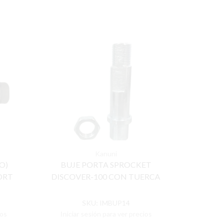
Kanuni
O)
BUJE PORTA SPROCKET
BUJE C
ORT
DISCOVER-100 CON TUERCA
PARA VIS
SKU:
IMBUP14
ios
Iniciar sesión para ver precios
Inicia