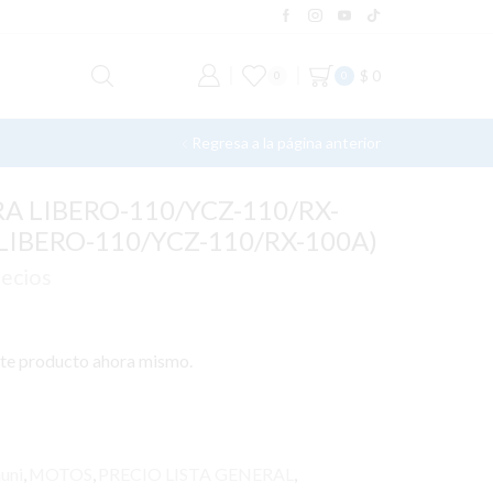
$
0
0
0
Regresa a la página anterior
A LIBERO-110/YCZ-110/RX-
 LIBERO-110/YCZ-110/RX-100A)
recios
ste producto ahora mismo.
uni
,
MOTOS
,
PRECIO LISTA GENERAL
,