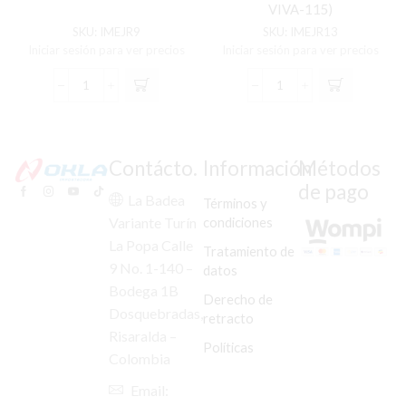
VIVA-115)
SKU:
IMEJR9
SKU:
IMEJR13
Iniciar sesión para ver precios
Iniciar sesión para ver precios
EJE
EJE
RUEDA
RUEDA
DELANTERO
DELANTERO
FZ-
VIVA-
16
115
Contácto.
Información
Métodos
(AXLE,
(AXLE,
de pago
FRONT
FRONT
La Badea
Términos y
FZ-
VIVA-
condiciones
Variante Turín
16)
115)
La Popa Calle
cantidad
cantidad
Tratamiento de
9 No. 1-140 –
datos
Bodega 1B
Derecho de
Dosquebradas,
retracto
Risaralda –
Políticas
Colombia
Email: