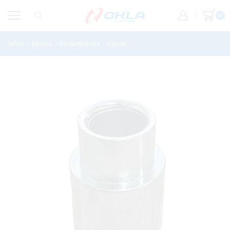
0
Inicio
Motos
Rodamientos
Kanuni