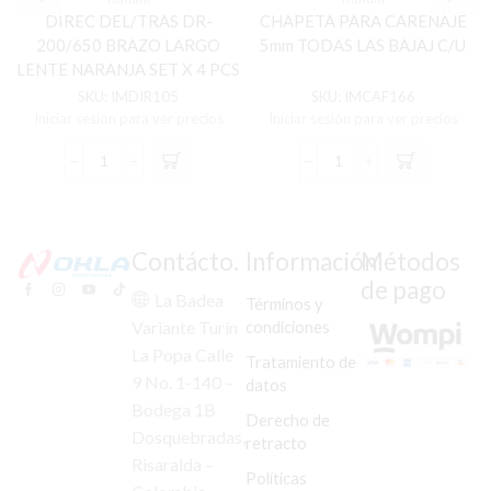
DIREC DEL/TRAS DR-
CHAPETA PARA CARENAJE
200/650 BRAZO LARGO
5mm TODAS LAS BAJAJ C/U
LENTE NARANJA SET X 4 PCS
SKU:
IMDIR105
SKU:
IMCAF166
Iniciar sesión para ver precios
Iniciar sesión para ver precios
DIREC
CHAPETA
DEL/TRAS
PARA
DR-
CARENAJE
200/650
5mm
BRAZO
TODAS
Contácto.
Información
Métodos
LARGO
LAS
de pago
LENTE
BAJAJ
La Badea
Términos y
NARANJA
C/U
condiciones
Variante Turín
SET
cantidad
La Popa Calle
X
Tratamiento de
4
9 No. 1-140 –
datos
PCS
Bodega 1B
Derecho de
cantidad
Dosquebradas,
retracto
Risaralda –
Políticas