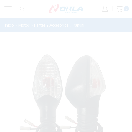
0
Inicio
Motos
Partes Y Accesorios
Kanuni