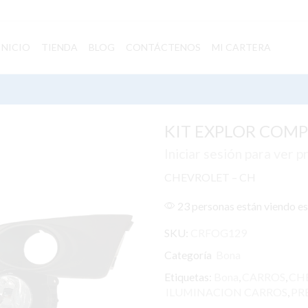
INICIO
TIENDA
BLOG
CONTÁCTENOS
MI CARTERA
KIT EXPLOR COMPL
Iniciar sesión para ver p
CHEVROLET – CH
23 personas están viendo e
SKU:
CRFOG129
Categoría
Bona
Etiquetas:
Bona
,
CARROS
,
CH
ILUMINACION CARROS
,
PR