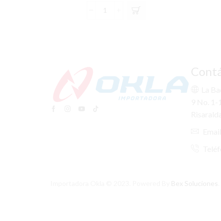
KIT
EXPLOR
COMPLE
KIA
RIO
SPICE
Contá
HB
(12-
La Ba
14)
9 No. 1-
cantidad
Risarald
Email
Teléf
Importadora Okla © 2023. Powered By
Bex Soluciones
.