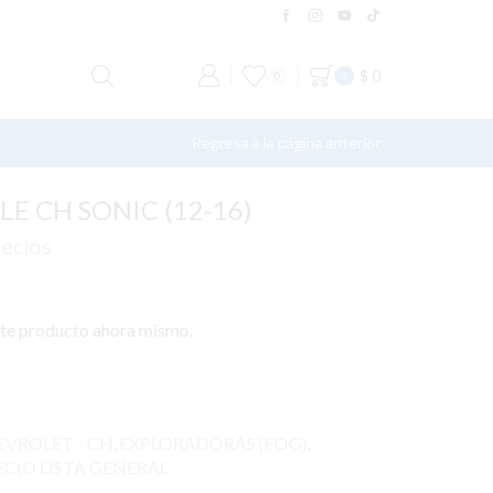
$
0
0
0
Regresa a la página anterior
E CH SONIC (12-16)
recios
ste producto ahora mismo.
EVROLET - CH
,
EXPLORADORAS (FOG)
,
ECIO LISTA GENERAL