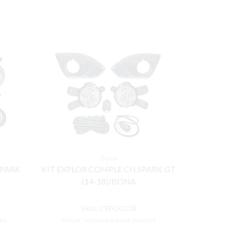
Bona
SPARK
KIT EXPLOR COMPLE CH SPARK GT
KIT EXP
(14-18)/BONA
SKU:
CRFOG138
ios
Iniciar sesión para ver precios
Inicia