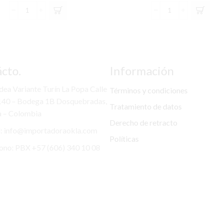
KIT
KIT
EXPLOR
EXPLOR
COMPLE
COMPLE
MZ
CH
BT-
SPARK
50
CHRONOS
cto.
Información
(11-
(05-
14)
14)
dea Variante Turín La Popa Calle
Términos y condiciones
cantidad
cantidad
140 – Bodega 1B Dosquebradas,
Tratamiento de datos
a – Colombia
Derecho de retracto
: info@importadoraokla.com
Políticas
ono: PBX +57 (606) 340 10 08