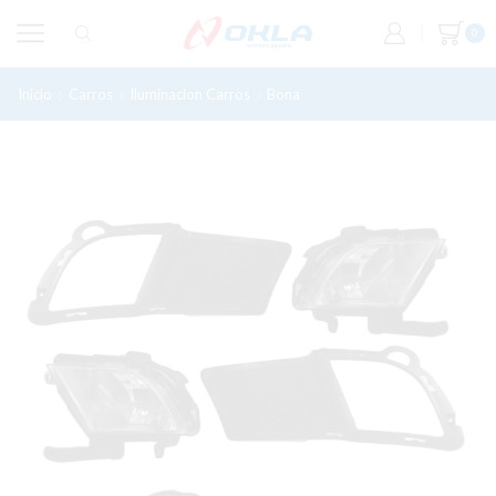
0
Inicio
Carros
Iluminacion Carros
Bona