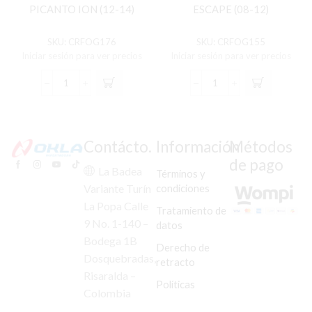
PICANTO ION (12-14)
ESCAPE (08-12)
SKU:
CRFOG176
SKU:
CRFOG155
Iniciar sesión para ver precios
Iniciar sesión para ver precios
KIT
KIT
EXPLOR
EXPLOR
COMPLE
COMPLE
KIA
FD
PICANTO
ESCAPE
Contácto.
Información
Métodos
ION
(08-
de pago
(12-
12)
La Badea
Términos y
14)
cantidad
condiciones
Variante Turín
cantidad
La Popa Calle
Tratamiento de
9 No. 1-140 –
datos
Bodega 1B
Derecho de
Dosquebradas,
retracto
Risaralda –
Políticas
Colombia