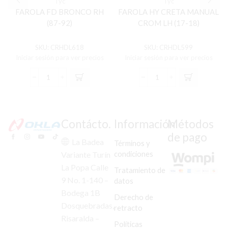
Tyc
Tyc
FAROLA FD BRONCO RH
FAROLA HY CRETA MANUAL
(87-92)
CROM LH (17-18)
SKU:
CRHDL618
SKU:
CRHDL599
Iniciar sesión para ver precios
Iniciar sesión para ver precios
FAROLA
FAROLA
FD
HY
BRONCO
CRETA
RH
MANUAL
(87-
CROM
Contácto.
Información
Métodos
92)
LH
de pago
cantidad
(17-
La Badea
Términos y
18)
condiciones
Variante Turín
cantidad
La Popa Calle
Tratamiento de
9 No. 1-140 –
datos
Bodega 1B
Derecho de
Dosquebradas,
retracto
Risaralda –
Políticas