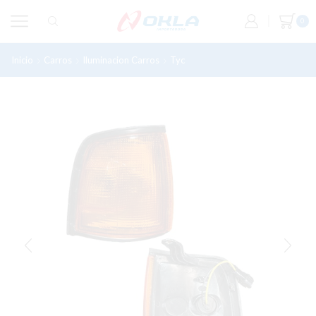
0
Inicio
Carros
Iluminacion Carros
Tyc