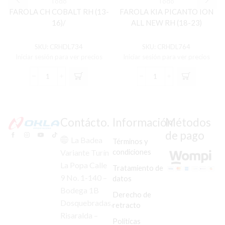
Todo
Todo
FAROLA CH COBALT RH (13-
FAROLA KIA PICANTO ION
16)/
ALL NEW RH (18-23)
SKU:
CRHDL734
SKU:
CRHDL764
Iniciar sesión para ver precios
Iniciar sesión para ver precios
FAROLA
FAROLA
CH
KIA
COBALT
PICANTO
RH
ION
(13-
ALL
Contácto.
Información
Métodos
16)/
NEW
de pago
cantidad
RH
La Badea
Términos y
(18-
condiciones
Variante Turín
23)
La Popa Calle
cantidad
Tratamiento de
9 No. 1-140 –
datos
Bodega 1B
Derecho de
Dosquebradas,
retracto
Risaralda –
Políticas