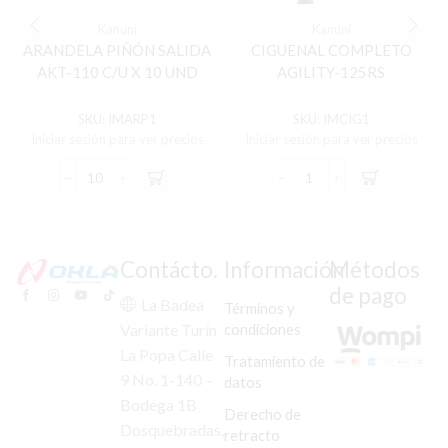
Kanuni
Kanuni
ARANDELA PIÑÓN SALIDA
CIGUENAL COMPLETO
AKT-110 C/U X 10 UND
AGILITY-125RS
SKU:
IMARP1
SKU:
IMCIG1
Iniciar sesión para ver precios
Iniciar sesión para ver precios
ARANDELA
CIGUENAL
PIÑÓN
COMPLETO
SALIDA
AGILITY-
AKT-
125RS
110
cantidad
Contácto.
Información
Métodos
C/U
de pago
X
La Badea
Términos y
10
condiciones
Variante Turín
UND
La Popa Calle
cantidad
Tratamiento de
9 No. 1-140 –
datos
Bodega 1B
Derecho de
Dosquebradas,
retracto