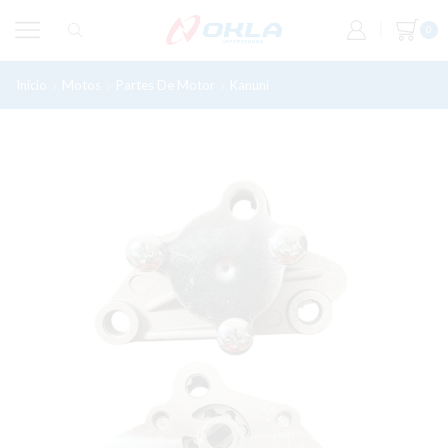
0
Inicio
Motos
Partes De Motor
Kanuni