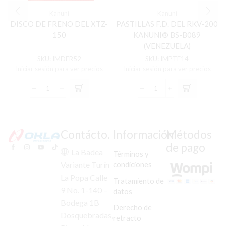
Kanuni
Kanuni
DISCO DE FRENO DEL XTZ-
PASTILLAS F.D. DEL RKV-200
150
KANUNI® BS-B089
(VENEZUELA)
SKU:
IMDFR52
SKU:
IMPTF14
Iniciar sesión para ver precios
Iniciar sesión para ver precios
DISCO
PASTILLAS
DE
F.D.
FRENO
DEL
DEL
RKV-
XTZ-
200
Contácto.
Información
Métodos
150
KANUNI®
de pago
cantidad
BS-
La Badea
Términos y
B089
condiciones
Variante Turín
(VENEZUELA)
La Popa Calle
cantidad
Tratamiento de
9 No. 1-140 –
datos
Bodega 1B
Derecho de
Dosquebradas,
retracto