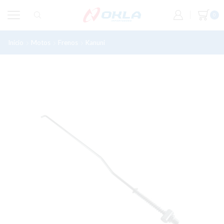
0
Inicio
Motos
Frenos
Kanuni