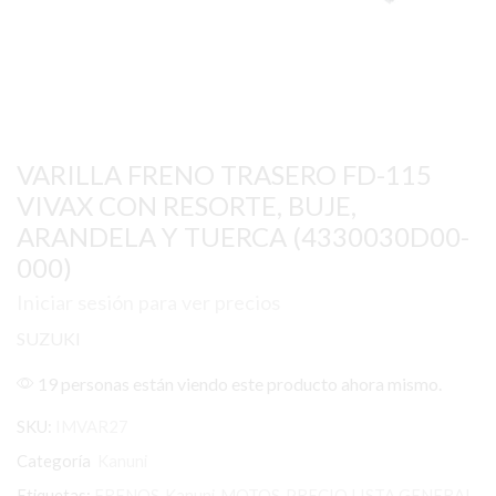
VARILLA FRENO TRASERO FD-115
VIVAX CON RESORTE, BUJE,
ARANDELA Y TUERCA (4330030D00-
000)
Iniciar sesión para ver precios
SUZUKI
19 personas están viendo este producto ahora mismo.
SKU:
IMVAR27
Categoría
Kanuni
Etiquetas:
FRENOS
,
Kanuni
,
MOTOS
,
PRECIO LISTA GENERAL
,