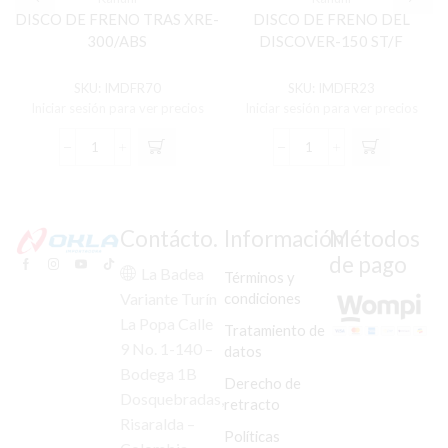
DISCO DE FRENO TRAS XRE-
DISCO DE FRENO DEL
300/ABS
DISCOVER-150 ST/F
SKU:
IMDFR70
SKU:
IMDFR23
Iniciar sesión para ver precios
Iniciar sesión para ver precios
DISCO
DISCO
DE
DE
FRENO
FRENO
TRAS
DEL
XRE-
DISCOVER-
Contácto.
Información
Métodos
300/ABS
150
de pago
cantidad
ST/F
La Badea
Términos y
cantidad
condiciones
Variante Turín
La Popa Calle
Tratamiento de
9 No. 1-140 –
datos
Bodega 1B
Derecho de
Dosquebradas,
retracto
Risaralda –
Políticas