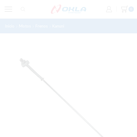
0
Inicio
Motos
Frenos
Kanuni