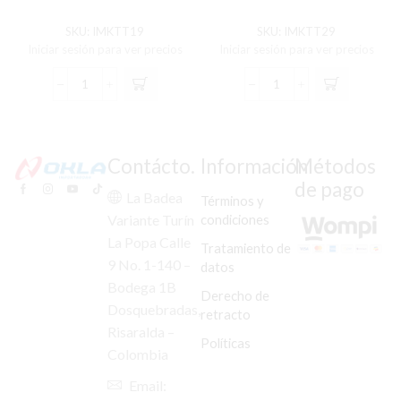
SKU:
IMKTT19
SKU:
IMKTT29
Iniciar sesión para ver precios
Iniciar sesión para ver precios
KIT
KIT
TIJERA
TIJERA
DISCOVER-
GN-
100/BOXER
125H
BM-
cantidad
Contácto.
Información
Métodos
100
de pago
cantidad
La Badea
Términos y
condiciones
Variante Turín
La Popa Calle
Tratamiento de
9 No. 1-140 –
datos
Bodega 1B
Derecho de
Dosquebradas,
retracto
Risaralda –
Políticas
Colombia
Email: