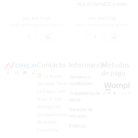
NUEVO (VENEZOLANA)
SKU:
IMKTT30
SKU:
IMKTT38
Iniciar sesión para ver precios
Iniciar sesión para ver precios
KIT
KIT
TIJERA
TIJERA
GS-
OWEN
125
MODELO
cantidad
NUEVO
Contácto.
Información
Métodos
(VENEZOLANA)
de pago
cantidad
La Badea
Términos y
condiciones
Variante Turín
La Popa Calle
Tratamiento de
9 No. 1-140 –
datos
Bodega 1B
Derecho de
Dosquebradas,
retracto
Risaralda –
Políticas
Colombia