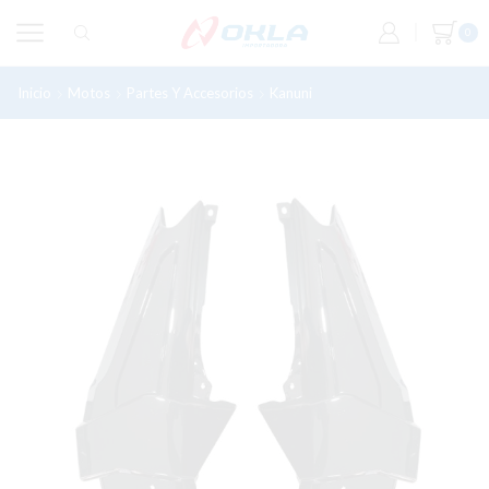
0
Inicio
Motos
Partes Y Accesorios
Kanuni