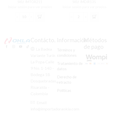
C/U
(VENEZUELA)
SKU:
IMTOR211
SKU:
IMDIR135
Iniciar sesión para ver precios
Iniciar sesión para ver precios
TORNILLO
DIREC
GATO
DEL/TRAS
LATERAL
OWEN-
BOXER
150
CT-
LENTE
Contácto.
Información
Métodos
100/PULSAR/DISCOVER/AKT/GN/ECO/DT
NARANJA
de pago
C/U
(FLEXIBLE)
La Badea
Términos y
cantidad
(PAR)
condiciones
Variante Turín
(VENEZUELA)
La Popa Calle
cantidad
Tratamiento de
9 No. 1-140 –
datos
Bodega 1B
Derecho de
Dosquebradas,
retracto
Risaralda –
Políticas
Colombia
Email:
info@importadoraokla.com