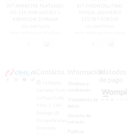
KIT ARRASTRE PLATEADO
KIT PIÑON DEL/TRAS
FD-115 VIVA 14T/35T +
XPULSE-200 (HERO)
428HX124L DORADA
13T/38T FOR 520
SKU:
IMKTA276
SKU:
IMKTP184
Iniciar sesión para ver precios
Iniciar sesión para ver precios
KIT
KIT
ARRASTRE
PIÑON
PLATEADO
DEL/TRAS
FD-
XPULSE-
115
200
Contácto.
Información
Métodos
VIVA
(HERO)
de pago
14T/35T
13T/38T
La Badea
Términos y
+
FOR
condiciones
Variante Turín
428HX124L
520
La Popa Calle
DORADA
cantidad
Tratamiento de
cantidad
9 No. 1-140 –
datos
Bodega 1B
Derecho de
Dosquebradas,
retracto
Risaralda –
Políticas