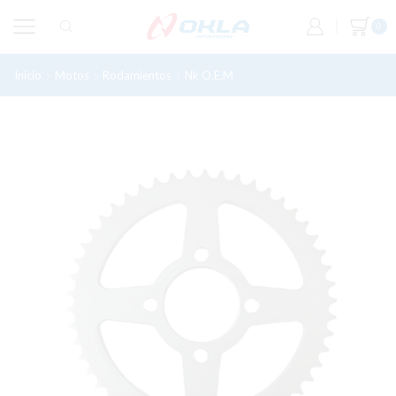
0
Inicio
Motos
Rodamientos
Nk O.e.m