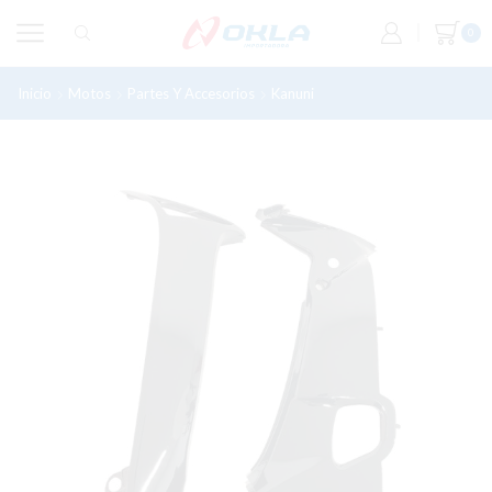
0
Inicio
Motos
Partes Y Accesorios
Kanuni