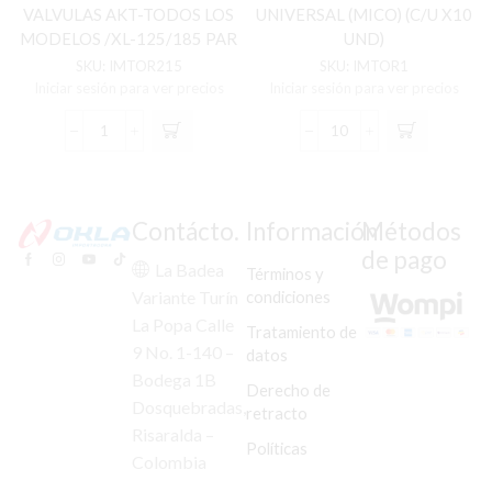
VALVULAS AKT-TODOS LOS
UNIVERSAL (MICO) (C/U X10
MODELOS /XL-125/185 PAR
UND)
(GRANDE)
SKU:
IMTOR215
SKU:
IMTOR1
Iniciar sesión para ver precios
Iniciar sesión para ver precios
TORNILLO
TERMINAL
GRADUACION
GUAYA
VALVULAS
UNIVERSAL
AKT-
(MICO)
TODOS
(C/U
Contácto.
Información
Métodos
LOS
X10
de pago
MODELOS
UND)
La Badea
Términos y
/XL-
cantidad
condiciones
Variante Turín
125/185
La Popa Calle
PAR
Tratamiento de
(GRANDE)
9 No. 1-140 –
datos
cantidad
Bodega 1B
Derecho de
Dosquebradas,
retracto
Risaralda –
Políticas
Colombia