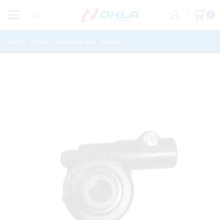
0
Inicio
Motos
Rodamientos
Kanuni