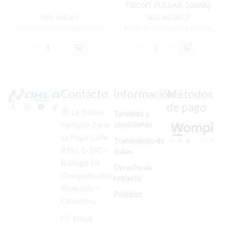
FRONT PULSAR-200NS)
SKU:
IMEJR9
SKU:
IMEJR12
Iniciar sesión para ver precios
Iniciar sesión para ver precios
EJE
EJE
RUEDA
RUEDA
DELANTERO
DELANTERO
FZ-
PULSAR-
16
200NS
Contácto.
Información
Métodos
(AXLE,
(AXLE,
de pago
FRONT
FRONT
La Badea
Términos y
FZ-
PULSAR-
condiciones
Variante Turín
16)
200NS)
La Popa Calle
cantidad
cantidad
Tratamiento de
9 No. 1-140 –
datos
Bodega 1B
Derecho de
Dosquebradas,
retracto
Risaralda –
Políticas
Colombia
Email: