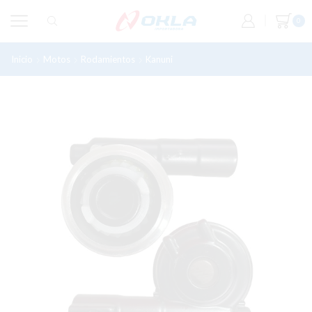
0
Inicio
Motos
Rodamientos
Kanuni