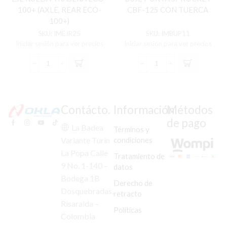
100+ (AXLE, REAR ECO-
CBF-125 CON TUERCA
100+)
SKU:
IMEJR25
SKU:
IMBUP11
Iniciar sesión para ver precios
Iniciar sesión para ver precios
EJE
BUJE
RUEDA
PORTA
TRASERA
SPROCKET
ECO-
CBF-
100+
125
Contácto.
Información
Métodos
(AXLE,
CON
de pago
REAR
TUERCA
La Badea
Términos y
ECO-
cantidad
condiciones
Variante Turín
100+)
La Popa Calle
cantidad
Tratamiento de
9 No. 1-140 –
datos
Bodega 1B
Derecho de
Dosquebradas,
retracto
Risaralda –
Políticas
Colombia