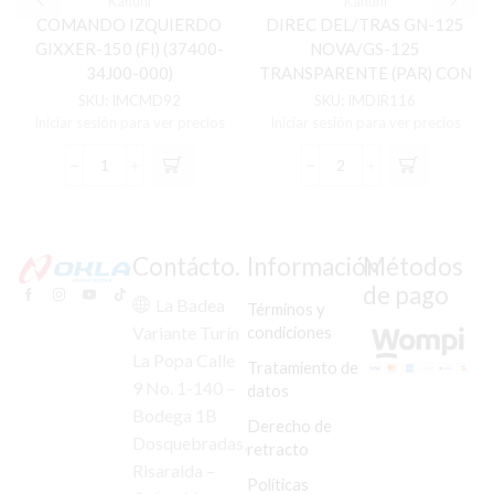
Kanuni
Kanuni
COMANDO IZQUIERDO
DIREC DEL/TRAS GN-125
GIXXER-150 (FI) (37400-
NOVA/GS-125
34J00-000)
TRANSPARENTE (PAR) CON
ADAPTADOR
SKU:
IMCMD92
SKU:
IMDIR116
Iniciar sesión para ver precios
Iniciar sesión para ver precios
COMANDO
DIREC
IZQUIERDO
DEL/TRAS
GIXXER-
GN-
150
125
(FI)
NOVA/GS-
Contácto.
Información
Métodos
(37400-
125
de pago
34J00-
TRANSPARENTE
La Badea
Términos y
000)
(PAR)
condiciones
Variante Turín
cantidad
CON
La Popa Calle
ADAPTADOR
Tratamiento de
cantidad
9 No. 1-140 –
datos
Bodega 1B
Derecho de
Dosquebradas,
retracto
Risaralda –
Políticas