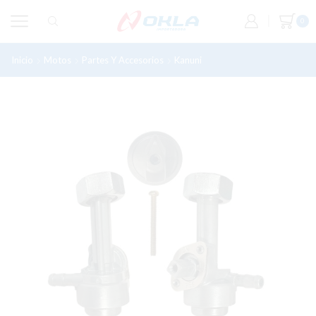
0
Inicio
Motos
Partes Y Accesorios
Kanuni