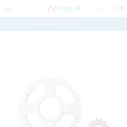
0
Inicio
Motos
Rodamientos
Nk O.e.m