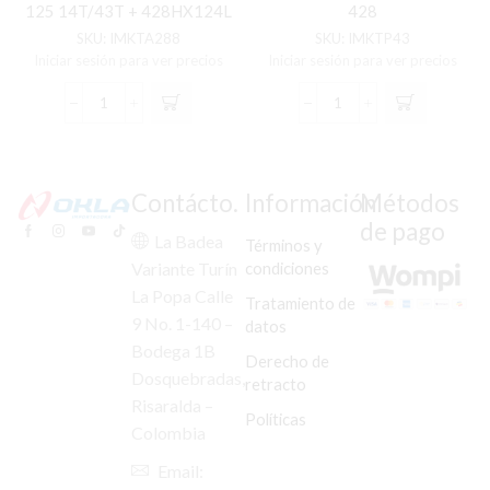
125 14T/43T + 428HX124L
428
DORADA
SKU:
IMKTA288
SKU:
IMKTP43
Iniciar sesión para ver precios
Iniciar sesión para ver precios
KIT
KIT
ARRASTRE
PIÑON
PREMIUM
DEL/TRAS
P/NEGRA
CB-
YBR-
190R/CB-
Contácto.
Información
Métodos
125/LIBERO-
160F
de pago
125
14T/45T
La Badea
Términos y
14T/43T
FOR
condiciones
Variante Turín
+
428
La Popa Calle
428HX124L
cantidad
Tratamiento de
DORADA
9 No. 1-140 –
datos
cantidad
Bodega 1B
Derecho de
Dosquebradas,
retracto
Risaralda –
Políticas
Colombia
Email: