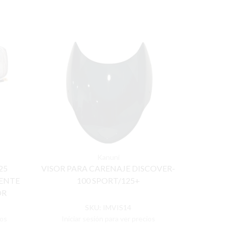
Kanuni
25
VISOR PARA CARENAJE DISCOVER-
CHAPET
ENTE
100 SPORT/125+
TOD
OR
SKU:
IMVIS14
ios
Iniciar sesión para ver precios
Inicia