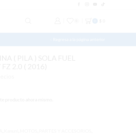
$
0
0
0
Regresa a la página anterior
A ( PILA ) SOLA FUEL
FZ 2.0 ( 2016)
recios
ste producto ahora mismo.
A
,
Kanuni
,
MOTOS
,
PARTES Y ACCESORIOS
,