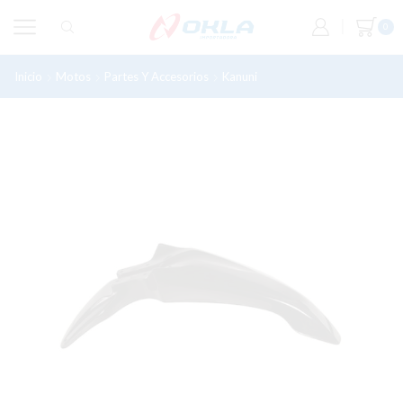
0
Inicio
Motos
Partes Y Accesorios
Kanuni