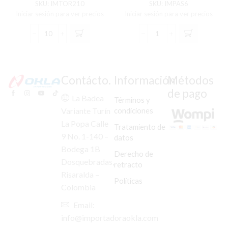
SKU:
IMTOR210
SKU:
IMPAS6
Iniciar sesión para ver precios
Iniciar sesión para ver precios
TORNILLO
PASADOR
GATO
MORDAZA
LATERAL
DISCO
AX-
AKT-
100/100-
110/125
Contácto.
Información
Métodos
2/115
C/U
de pago
C/U
cantidad
La Badea
Términos y
cantidad
condiciones
Variante Turín
La Popa Calle
Tratamiento de
9 No. 1-140 –
datos
Bodega 1B
Derecho de
Dosquebradas,
retracto
Risaralda –
Políticas
Colombia
Email:
info@importadoraokla.com