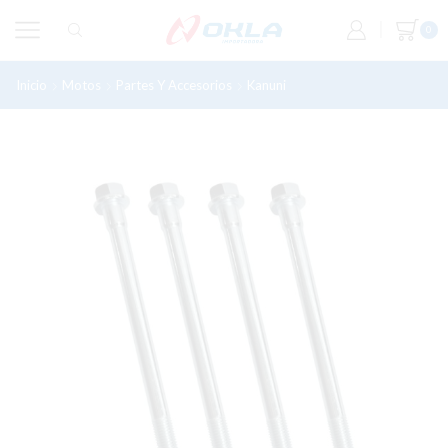
0
Inicio
Motos
Partes Y Accesorios
Kanuni