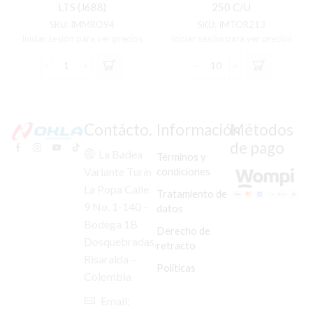
LTS (J688)
250 C/U
SKU:
IMMRO94
SKU:
IMTOR213
Iniciar sesión para ver precios
Iniciar sesión para ver precios
MALETERO
TORNILLO
PORTAEQUIP.
GATO
UNIV.
LATERAL
CUADRADO
RX-
NEGRO
115/LIBERO-
Contácto.
Información
Métodos
32
125/XTZ-
de pago
LTS
250
La Badea
Términos y
(J688)
C/U
condiciones
Variante Turín
cantidad
cantidad
La Popa Calle
Tratamiento de
9 No. 1-140 –
datos
Bodega 1B
Derecho de
Dosquebradas,
retracto
Risaralda –
Políticas
Colombia
Email: