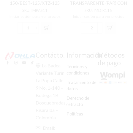
150/BEST-125/XTZ-125
TRANSPARENTE (PAR) CON
/VICTOR-150 C/U
ADAPTADOR
SKU:
IMPAS11
SKU:
IMDIR116
Iniciar sesión para ver precios
Iniciar sesión para ver precios
PASADOR
DIREC
MORDAZA
DEL/TRAS
DISCO
GN-
TS-
125
125/KI/KDX-
NOVA/GS-
Contácto.
Información
Métodos
125/
125
de pago
KLR-
TRANSPARENTE
La Badea
Términos y
150/BEST-
(PAR)
condiciones
Variante Turín
125/XTZ-
CON
La Popa Calle
125
ADAPTADOR
Tratamiento de
/VICTOR-
cantidad
9 No. 1-140 –
datos
150
Bodega 1B
Derecho de
C/U
Dosquebradas,
cantidad
retracto
Risaralda –
Políticas
Colombia
Email: