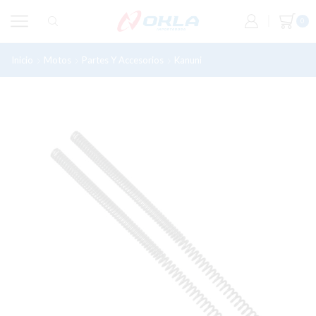
0
Inicio
Motos
Partes Y Accesorios
Kanuni