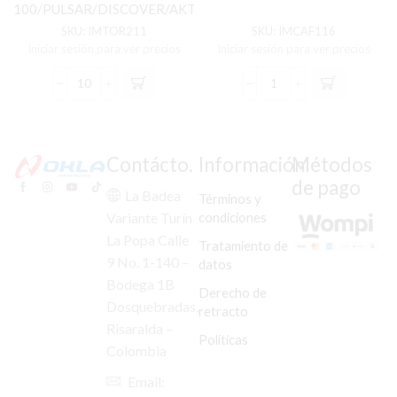
100/PULSAR/DISCOVER/AKT/GN/ECO/DT
C/U
SKU:
IMTOR211
SKU:
IMCAF116
Iniciar sesión para ver precios
Iniciar sesión para ver precios
TORNILLO
CARENAJE
GATO
FAROLA
LATERAL
CB-
BOXER
110
CT-
C/PROTECTOR
Contácto.
Información
Métodos
100/PULSAR/DISCOVER/AKT/GN/ECO/DT
GRIS
de pago
C/U
cantidad
La Badea
Términos y
cantidad
condiciones
Variante Turín
La Popa Calle
Tratamiento de
9 No. 1-140 –
datos
Bodega 1B
Derecho de
Dosquebradas,
retracto
Risaralda –
Políticas
Colombia
Email: