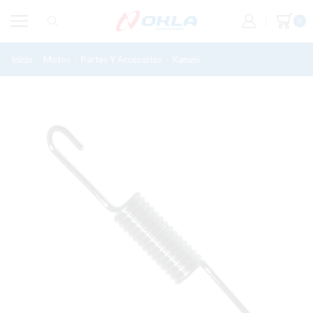
0
Inicio
Motos
Partes Y Accesorios
Kanuni