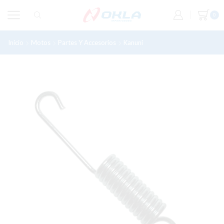
0
Inicio
Motos
Partes Y Accesorios
Kanuni