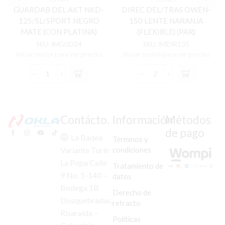
GUARDAB DEL AKT NKD-
DIREC DEL/TRAS OWEN-
125/SL/SPORT NEGRO
150 LENTE NARANJA
MATE (CON PLATINA)
(FLEXIBLE) (PAR)
FLEXIBLE
(VENEZUELA)
SKU:
IMGUD24
SKU:
IMDIR135
Iniciar sesión para ver precios
Iniciar sesión para ver precios
GUARDAB
DIREC
DEL
DEL/TRAS
AKT
OWEN-
NKD-
150
125/SL/SPORT
LENTE
Contácto.
Información
Métodos
NEGRO
NARANJA
de pago
MATE
(FLEXIBLE)
La Badea
Términos y
(CON
(PAR)
condiciones
Variante Turín
PLATINA)
(VENEZUELA)
La Popa Calle
FLEXIBLE
cantidad
Tratamiento de
cantidad
9 No. 1-140 –
datos
Bodega 1B
Derecho de
Dosquebradas,
retracto
Risaralda –
Políticas