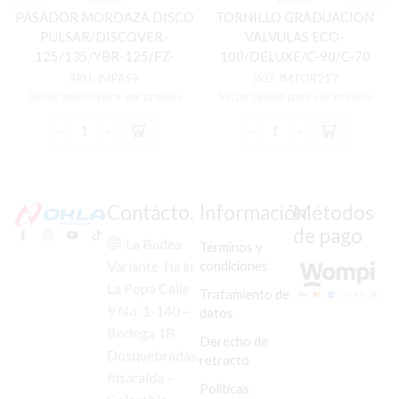
PASADOR MORDAZA DISCO
TORNILLO GRADUACION
PULSAR/DISCOVER-
VALVULAS ECO-
125/135/YBR-125/FZ-
100/DELUXE/C-90/C-70
16/SZR C/U
(PAR) (PEQUEÑO)
SKU:
IMPAS9
SKU:
IMTOR217
Iniciar sesión para ver precios
Iniciar sesión para ver precios
PASADOR
TORNILLO
MORDAZA
GRADUACION
DISCO
VALVULAS
PULSAR/DISCOVER-
ECO-
125/135/YBR-
100/DELUXE/C-
Contácto.
Información
Métodos
125/FZ-
90/C-
de pago
16/SZR
70
La Badea
Términos y
C/U
(PAR)
condiciones
Variante Turín
cantidad
(PEQUEÑO)
La Popa Calle
cantidad
Tratamiento de
9 No. 1-140 –
datos
Bodega 1B
Derecho de
Dosquebradas,
retracto
Risaralda –
Políticas