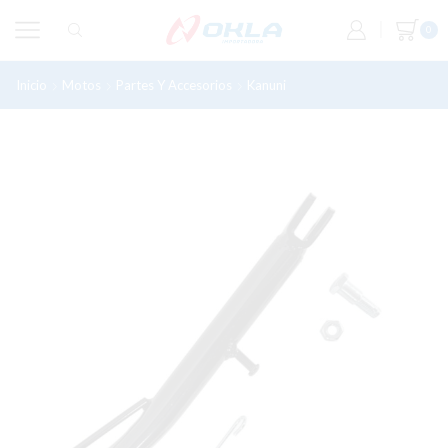
0
Inicio
Motos
Partes Y Accesorios
Kanuni