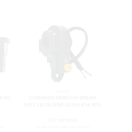
Kanuni
 AX-
COMANDO DERECHO DREAM
COMANDO
NEO-110 1A SERIE (35150-K14-921)
(
SKU:
IMCMD28
ios
Iniciar sesión para ver precios
Inicia