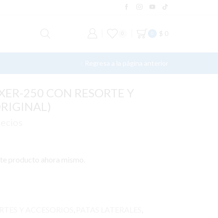
$
0
0
0
Regresa a la página anterior
XXER-250 CON RESORTE Y
ORIGINAL)
recios
ste producto ahora mismo.
RTES Y ACCESORIOS
,
PATAS LATERALES
,