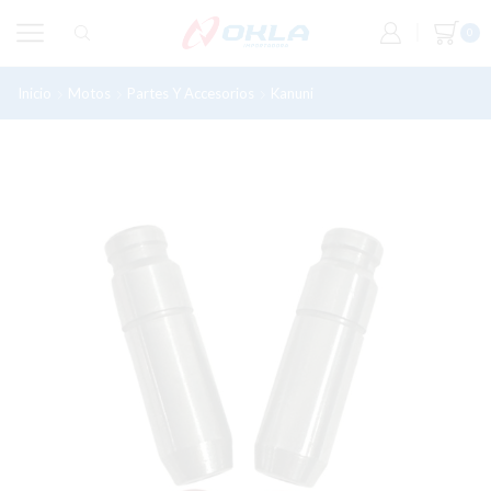
0
Inicio
Motos
Partes Y Accesorios
Kanuni