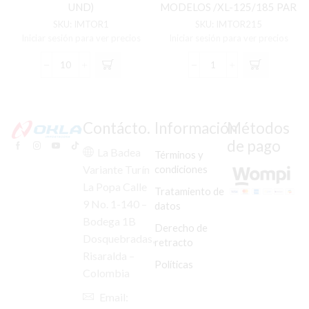
UND)
MODELOS /XL-125/185 PAR
(GRANDE)
SKU:
IMTOR1
SKU:
IMTOR215
Iniciar sesión para ver precios
Iniciar sesión para ver precios
TERMINAL
TORNILLO
GUAYA
GRADUACION
UNIVERSAL
VALVULAS
(MICO)
AKT-
(C/U
TODOS
Contácto.
Información
Métodos
X10
LOS
de pago
UND)
MODELOS
La Badea
Términos y
cantidad
/XL-
condiciones
Variante Turín
125/185
La Popa Calle
PAR
Tratamiento de
(GRANDE)
9 No. 1-140 –
datos
cantidad
Bodega 1B
Derecho de
Dosquebradas,
retracto
Risaralda –
Políticas
Colombia
Email: