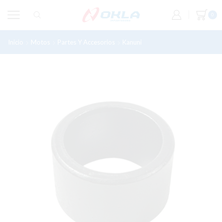
0
Inicio
Motos
Partes Y Accesorios
Kanuni