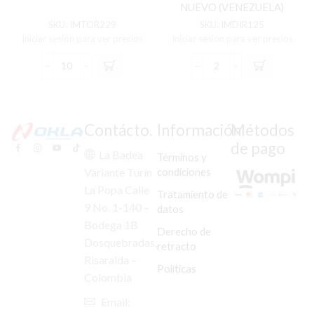
NUEVO (VENEZUELA)
SKU:
IMTOR229
SKU:
IMDIR125
Iniciar sesión para ver precios
Iniciar sesión para ver precios
TORNILLO
DIREC
PORTABANDAS
DEL/TRAS
AX-
HORSE
100/100-
II
2/115
TRANSPARENTE
Contácto.
Información
Métodos
C/U
(PAR)
de pago
cantidad
MOD
La Badea
Términos y
NUEVO
condiciones
Variante Turín
(VENEZUELA)
La Popa Calle
cantidad
Tratamiento de
9 No. 1-140 –
datos
Bodega 1B
Derecho de
Dosquebradas,
retracto
Risaralda –
Políticas
Colombia
Email: